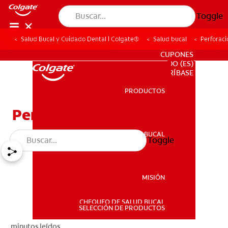
Toggle
Salud Bucal y Cuidado Dental | Colgate®
Salud bucal
Perforaci
PARA PROFESIONALES
CUPONES
DO (ES)
SUSCRÍBASE
PRODUCTOS
PRODUCTOS
Perforaciones Bucales
SALUD BUCAL
Toggle
SALUD BUCAL
MISIÓN
CHEQUEO DE SALUD BUCAL
MISIÓN
SELECCIÓN DE PRODUCTOS
minutos leídos