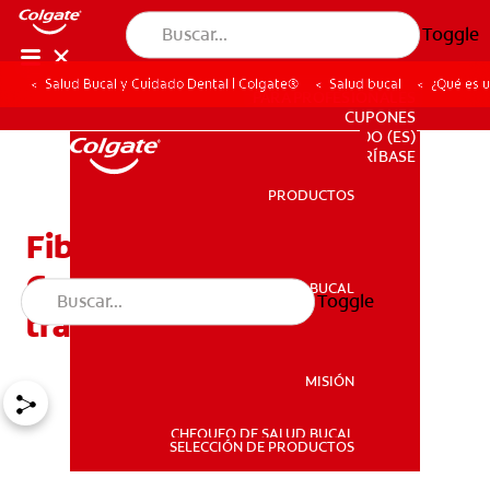
Toggle
Salud Bucal y Cuidado Dental | Colgate®
Salud bucal
¿Qué es u
PARA PROFESIONALES
CUPONES
DO (ES)
SUSCRÍBASE
PRODUCTOS
PRODUCTOS
Fibromas osificantes:
Causas, síntomas y
SALUD BUCAL
Toggle
SALUD BUCAL
tratamientos
MISIÓN
CHEQUEO DE SALUD BUCAL
MISIÓN
SELECCIÓN DE PRODUCTOS