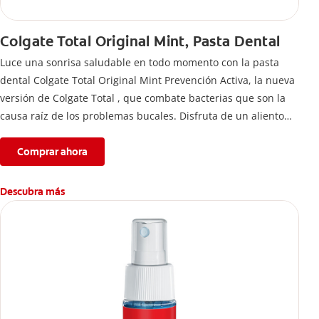
Colgate Total Original Mint, Pasta Dental
Luce una sonrisa saludable en todo momento con la pasta
dental Colgate Total Original Mint Prevención Activa, la nueva
versión de Colgate Total , que combate bacterias que son la
causa raíz de los problemas bucales. Disfruta de un aliento
fresco y mantén una salud bucal completa, gracias a la nueva
fórmula con desempeño superior**** de la pasta de dientes
Comprar ahora
Colgate Total que te ofrece 24 horas** de protección
antibacterial.
Descubra más
****Vs crema dental regular con flúor sin ingrediente
antibacterial.
**Con el cepillado 2 veces por día y uso continuo por 4
semanas.