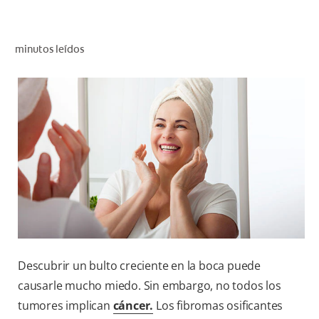
CHEQUEO DE SALUD BUCAL
SELECCIÓN DE PRODUCTOS
minutos leídos
PARA PROFESIONALES
CUPONES
DO (ES)
SUSCRÍBASE
Descubrir un bulto creciente en la boca puede
causarle mucho miedo. Sin embargo, no todos los
tumores implican
cáncer
.
Los fibromas osificantes