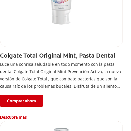
Colgate Total Original Mint, Pasta Dental
Luce una sonrisa saludable en todo momento con la pasta
dental Colgate Total Original Mint Prevención Activa, la nueva
versión de Colgate Total , que combate bacterias que son la
causa raíz de los problemas bucales. Disfruta de un aliento
fresco y mantén una salud bucal completa, gracias a la nueva
fórmula con desempeño superior**** de la pasta de dientes
Comprar ahora
Colgate Total que te ofrece 24 horas** de protección
antibacterial.
Descubra más
****Vs crema dental regular con flúor sin ingrediente
antibacterial.