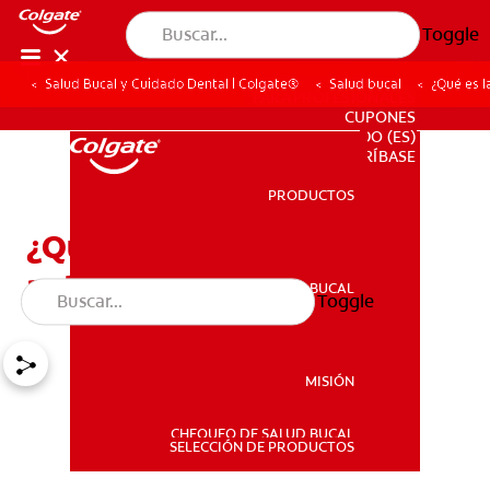
Toggle
Salud Bucal y Cuidado Dental | Colgate®
Salud bucal
¿Qué es l
PARA PROFESIONALES
CUPONES
DO (ES)
SUSCRÍBASE
PRODUCTOS
PRODUCTOS
¿Qué es la profilaxis
antibiótica?
SALUD BUCAL
Toggle
SALUD BUCAL
MISIÓN
CHEQUEO DE SALUD BUCAL
MISIÓN
SELECCIÓN DE PRODUCTOS