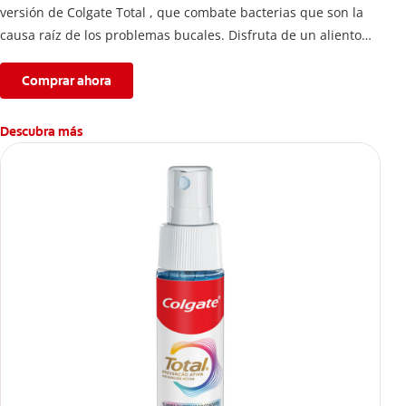
versión de Colgate Total , que combate bacterias que son la
causa raíz de los problemas bucales. Disfruta de un aliento
fresco y mantén una salud bucal completa, gracias a la nueva
fórmula con desempeño superior**** de la pasta de dientes
Comprar ahora
Colgate Total que te ofrece 24 horas** de protección
antibacterial.
Descubra más
****Vs crema dental regular con flúor sin ingrediente
antibacterial.
**Con el cepillado 2 veces por día y uso continuo por 4
semanas.