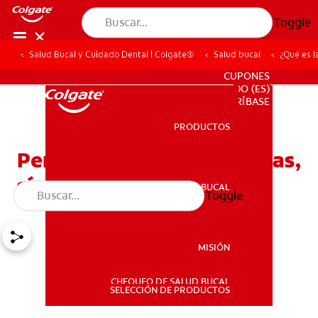
Toggle
Salud Bucal y Cuidado Dental | Colgate®
Salud bucal
¿Qué es l
PARA PROFESIONALES
CUPONES
DO (ES)
SUSCRÍBASE
PRODUCTOS
PRODUCTOS
Periodontitis apical: Causas,
síntomas y tratamientos
SALUD BUCAL
Toggle
SALUD BUCAL
MISIÓN
CHEQUEO DE SALUD BUCAL
MISIÓN
SELECCIÓN DE PRODUCTOS