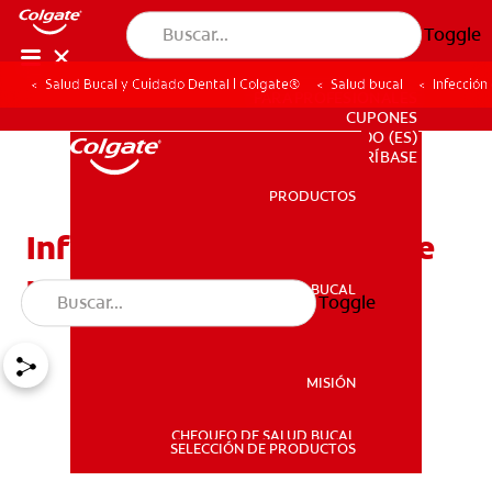
Toggle
Salud Bucal y Cuidado Dental | Colgate®
Salud bucal
Infección
PARA PROFESIONALES
CUPONES
DO (ES)
SUSCRÍBASE
PRODUCTOS
PRODUCTOS
Infección ósea después de
una extracción dental
SALUD BUCAL
Toggle
SALUD BUCAL
MISIÓN
CHEQUEO DE SALUD BUCAL
MISIÓN
SELECCIÓN DE PRODUCTOS