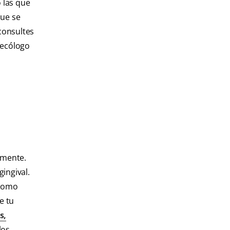
 las que
que se
consultes
necólogo
amente.
gingival.
 como
e tu
s,
los