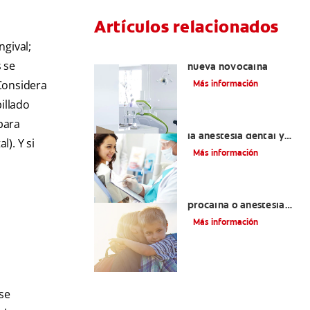
Artículos relacionados
ngival;
Articaína dental: La
 se
nueva novocaína
 Considera
Más información
illado
para
Efectos colaterales de
la anestesia dental y
). Y si
causas de tratamiento
Más información
Efectos alternos de la
procaína o anestesia
dental
Más información
se