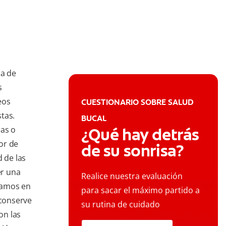
na de
s
eos
CUESTIONARIO SOBRE SALUD
tas.
BUCAL
das o
¿Qué hay detrás
or de
de su sonrisa?
d de las
er una
Realice nuestra evaluación
fiamos en
para sacar el máximo partido a
 conserve
su rutina de cuidado
on las