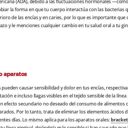
ericana (ADA), debido a las fluctuaciones hormonales —como
r la forma en que tu cuerpo interactúa con las bacterias 
ioro de las encías y en caries, por lo que es importante que 
azo y le menciones cualquier cambio en tu salud oral a tu gi
 o aparatos
 pueden causar sensibilidad y dolor en tus encías, respectiv
ción e incluso llagas visibles en el tejido sensible de la línea 
er un efecto secundario no deseado del consumo de alimentos
rados. Por lo tanto, trata de eliminar los elementos ácidos d
ientes días. Lo mismo aplica para los aparatos orales:
bracket
 línea gingival, dejándola más sensible si han causado que 