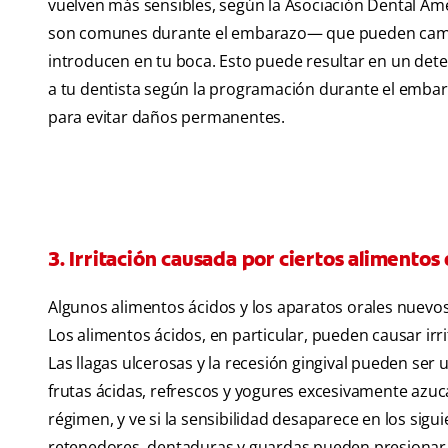
vuelven más sensibles, según la Asociación Dental Am
son comunes durante el embarazo— que pueden cambia
introducen en tu boca. Esto puede resultar en un deter
a tu dentista según la programación durante el embar
para evitar daños permanentes.
3. Irritación causada por ciertos alimentos
Algunos alimentos ácidos y los aparatos orales nuevos
Los alimentos ácidos, en particular, pueden causar irrita
Las llagas ulcerosas y la recesión gingival pueden s
frutas ácidas, refrescos y yogures excesivamente azuca
régimen, y ve si la sensibilidad desaparece en los sigu
retenedores, dentaduras y guardas pueden presionar tu