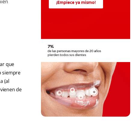
bién
¡Empiece ya mismo!
sar que
no siempre
a (al
rovienen de