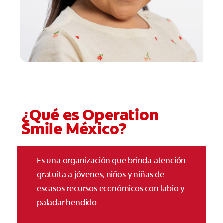
CHEQUEO DE SALUD BUCAL
SELECCIÓN DE PRODUCTOS
PARA PROFESIONALES
CUPONES
¿Qué es Operation
DO (ES)
Smile México?
SUSCRÍBASE
Es una organización que brinda atención
gratuita a jóvenes, niños y niñas de
escasos recursos económicos con labio y
paladar hendido