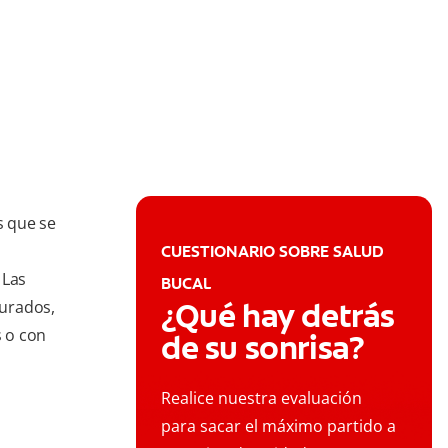
s que se
CUESTIONARIO SOBRE SALUD
 Las
BUCAL
¿Qué hay detrás
turados,
 o con
de su sonrisa?
Realice nuestra evaluación
para sacar el máximo partido a