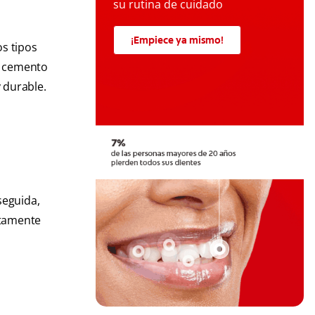
su rutina de cuidado
¡Empiece ya mismo!
os tipos
on cemento
 durable.
seguida,
ctamente