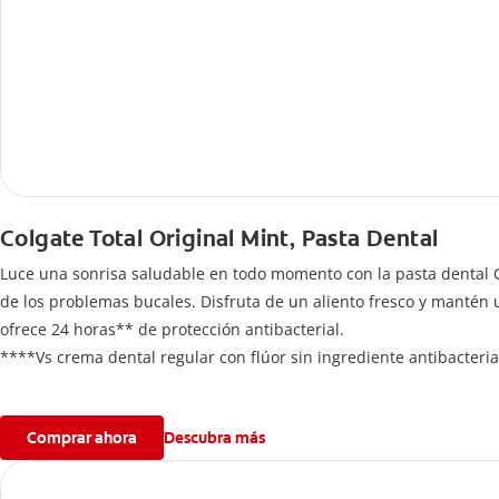
Colgate Total Original Mint, Pasta Dental
Luce una sonrisa saludable en todo momento con la pasta dental Co
de los problemas bucales. Disfruta de un aliento fresco y mantén
ofrece 24 horas** de protección antibacterial.
****Vs crema dental regular con flúor sin ingrediente antibacteria
**Con el cepillado 2 veces por día y uso continuo por 4 semanas.
Comprar ahora
Descubra más