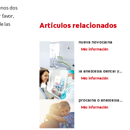
menos dos
 favor,
Artículos relacionados
e las
Articaína dental: La
nueva novocaína
Más información
Efectos colaterales de
la anestesia dental y
causas de tratamiento
Más información
Efectos alternos de la
procaína o anestesia
dental
Más información