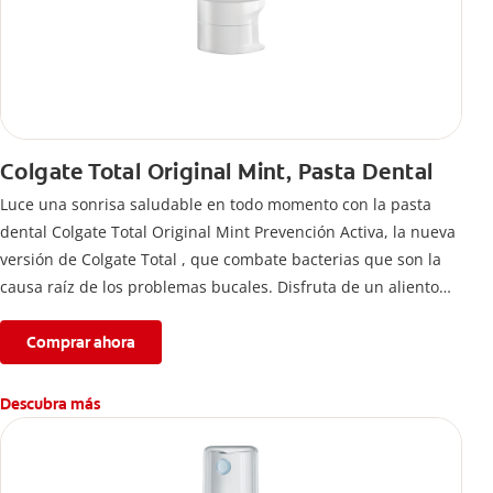
Colgate Total Original Mint, Pasta Dental
Luce una sonrisa saludable en todo momento con la pasta
dental Colgate Total Original Mint Prevención Activa, la nueva
versión de Colgate Total , que combate bacterias que son la
causa raíz de los problemas bucales. Disfruta de un aliento
fresco y mantén una salud bucal completa, gracias a la nueva
fórmula con desempeño superior**** de la pasta de dientes
Comprar ahora
Colgate Total que te ofrece 24 horas** de protección
antibacterial.
Descubra más
****Vs crema dental regular con flúor sin ingrediente
antibacterial.
**Con el cepillado 2 veces por día y uso continuo por 4