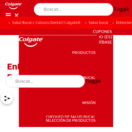
Toggle
Salud Bucal y Cuidado Dental | Colgate®
Salud bucal
Entender
PARA PROFESIONALES
CUPONES
DO (ES)
SUSCRÍBASE
PRODUCTOS
PRODUCTOS
Entender Los Rayos-X
Dentales
SALUD BUCAL
Toggle
SALUD BUCAL
MISIÓN
CHEQUEO DE SALUD BUCAL
MISIÓN
SELECCIÓN DE PRODUCTOS