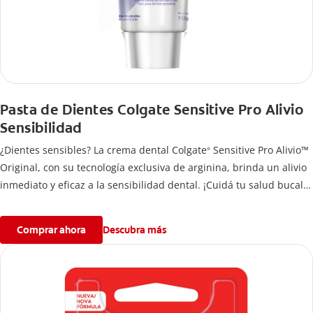
Pasta de Dientes Colgate Sensitive Pro Alivio
Sensibilidad
¿Dientes sensibles? La crema dental Colgate
Sensitive Pro Alivio™
®
Original, con su tecnología exclusiva de arginina, brinda un alivio
inmediato y eficaz a la sensibilidad dental. ¡Cuidá tu salud bucal!
Si quieres evitar esa sensación incómoda en los dientes, usa la
crema de dientes Colgate
Sensitive Pro Alivio™ Original para un
®
Comprar ahora
Descubra más
alivio instantáneo* y duradero causado por la sensibilidad dental.
*Con aplicación directa, masajeando por un minuto en cada
diente sensible.