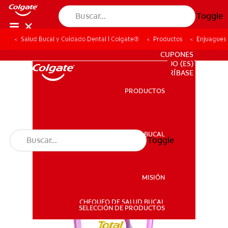
Toggle
Salud Bucal y Cuidado Dental | Colgate®
Productos
Enjuagues
PARA PROFESIONALES
CUPONES
DO (ES)
SUSCRÍBASE
PRODUCTOS
PRODUCTOS
SALUD BUCAL
Toggle
SALUD BUCAL
MISIÓN
CHEQUEO DE SALUD BUCAL
MISIÓN
SELECCIÓN DE PRODUCTOS