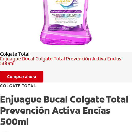
CHEQUEO DE SALUD BUCAL
SELECCIÓN DE PRODUCTOS
PARA PROFESIONALES
Colgate Total
CUPONES
Enjuague Bucal Colgate Total Prevención Activa Encías
500ml
DO (ES)
Comprar ahora
SUSCRÍBASE
COLGATE TOTAL
Enjuague Bucal Colgate Total
Prevención Activa Encías
500ml