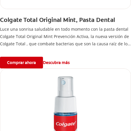
Colgate Total Original Mint, Pasta Dental
Luce una sonrisa saludable en todo momento con la pasta dental
Colgate Total Original Mint Prevención Activa, la nueva versión de
Colgate Total , que combate bacterias que son la causa raíz de los
problemas bucales. Disfruta de un aliento fresco y mantén una
salud bucal completa, gracias a la nueva fórmula con desempeño
Comprar ahora
Descubra más
superior**** de la pasta de dientes Colgate Total que te ofrece 24
horas** de protección antibacterial.
****Vs crema dental regular con flúor sin ingrediente
antibacterial.
**Con el cepillado 2 veces por día y uso continuo por 4 semanas.