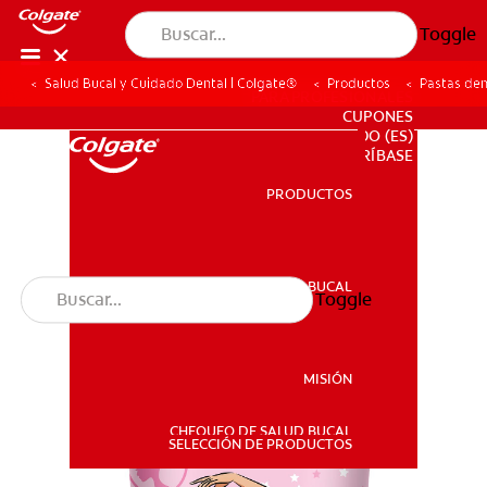
Toggle
Salud Bucal y Cuidado Dental | Colgate®
Productos
Pastas den
PARA PROFESIONALES
CUPONES
DO (ES)
SUSCRÍBASE
PRODUCTOS
PRODUCTOS
SALUD BUCAL
Toggle
SALUD BUCAL
MISIÓN
CHEQUEO DE SALUD BUCAL
MISIÓN
SELECCIÓN DE PRODUCTOS