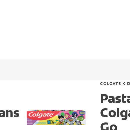
COLGATE KI
Past
tans
Colg
Go