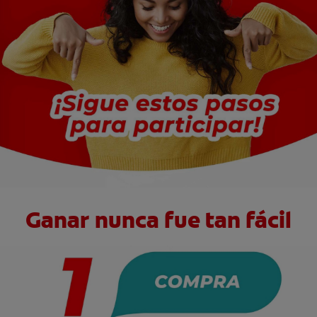
CHEQUEO DE SALUD BUCAL
SELECCIÓN DE PRODUCTOS
PARA PROFESIONALES
CUPONES
DO (ES)
SUSCRÍBASE
Ganar nunca fue tan fácil