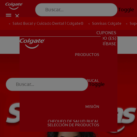
Toggle
Salud Bucal y Cuidado Dental | Colgate®
Sonrisas Colgate
Sup
PARA PROFESIONALES
CUPONES
DO (ES)
SUSCRÍBASE
PRODUCTOS
PRODUCTOS
SALUD BUCAL
Toggle
SALUD BUCAL
MISIÓN
CHEQUEO DE SALUD BUCAL
MISIÓN
SELECCIÓN DE PRODUCTOS