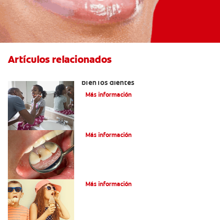
Artículos relacionados
3 técnicas de cepillado para lavarse
bien los dientes
Más información
¿Qué son las caries incipientes?
Más información
Caries dentales
Más información