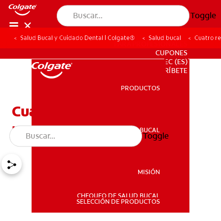
Toggle
Salud Bucal y Cuidado Dental | Colgate®
Salud bucal
Cuatro re
PARA PROFESIONALES
CUPONES
EC (ES)
SUSCRÍBETE
PRODUCTOS
PRODUCTOS
Cuatro remedios caseros
para el dolor de dientes
SALUD BUCAL
Toggle
SALUD BUCAL
MISIÓN
CHEQUEO DE SALUD BUCAL
MISIÓN
SELECCIÓN DE PRODUCTOS