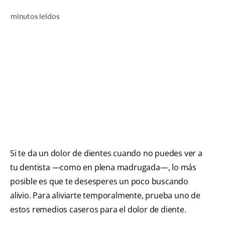
CHEQUEO DE SALUD BUCAL
minutos leídos
SELECCIÓN DE PRODUCTOS
PARA PROFESIONALES
CUPONES
EC (ES)
SUSCRÍBETE
Si te da un dolor de dientes cuando no puedes ver a
tu dentista —como en plena madrugada—, lo más
posible es que te desesperes un poco buscando
alivio. Para aliviarte temporalmente, prueba uno de
estos remedios caseros para el dolor de diente.