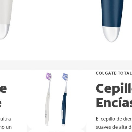
COLGATE TOTA
te
Cepil
e
Encía
ultra
El cepillo de di
omo un
suaves de alta d