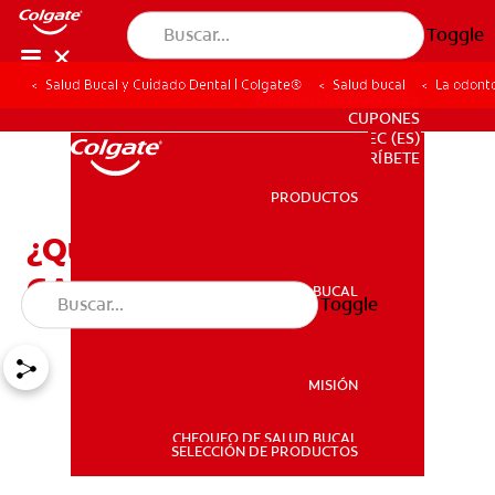
Toggle
Salud Bucal y Cuidado Dental | Colgate®
Salud bucal
La odont
PARA PROFESIONALES
CUPONES
EC (ES)
SUSCRÍBETE
PRODUCTOS
PRODUCTOS
¿Qué es la odontología
CAD/CAM?
SALUD BUCAL
Toggle
SALUD BUCAL
MISIÓN
CHEQUEO DE SALUD BUCAL
MISIÓN
SELECCIÓN DE PRODUCTOS