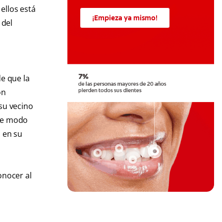
ellos está
¡Empieza ya mismo!
 del
e que la
ón
su vecino
 de modo
s en su
onocer al