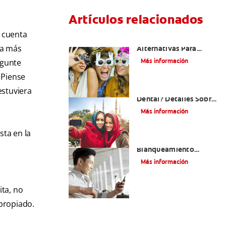
Artículos relacionados
n cuenta
¿Existen Otras
ca más
Alternativas Para
Mejorar Mi Sonrisa?
Más información
egunte
 Piense
¿Qué Es El Adhesivo
estuviera
Dental? Detalles Sobre
Los Métodos Y Los
Más información
Procedimientos Del
Adhesivo Dental
sta en la
Mejorando Mi Sonrisa.
Blanqueamiento
Dental Y Carillas
Más información
ita, no
propiado.