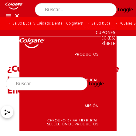
Toggle
Salud Bucal y Cuidado Dental | Colgate®
Salud bucal
¿Cuáles 
PARA PROFESIONALES
CUPONES
EC (ES)
SUSCRÍBETE
PRODUCTOS
PRODUCTOS
¿Cuáles Son Las Etapas De
La Enfermedad De Las
SALUD BUCAL
Toggle
SALUD BUCAL
Encías?
MISIÓN
CHEQUEO DE SALUD BUCAL
MISIÓN
SELECCIÓN DE PRODUCTOS