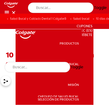
Toggle
Salud Bucal y Cuidado Dental | Colgate®
Salud bucal
10 dias d
PARA PROFESIONALES
CUPONES
EC (ES)
SUSCRÍBETE
PRODUCTOS
PRODUCTOS
10 dias de vacaciones con
sus hijos sin tecnologia
SALUD BUCAL
Toggle
SALUD BUCAL
MISIÓN
CHEQUEO DE SALUD BUCAL
MISIÓN
SELECCIÓN DE PRODUCTOS