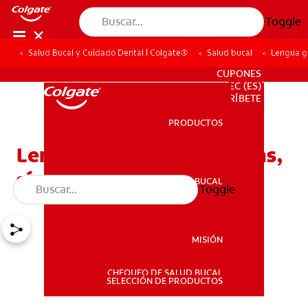
Toggle
Salud Bucal y Cuidado Dental | Colgate®
Salud bucal
Lengua g
PARA PROFESIONALES
CUPONES
EC (ES)
SUSCRÍBETE
PRODUCTOS
PRODUCTOS
Lengua geográfica: causas,
síntomas y cuidados
SALUD BUCAL
Toggle
SALUD BUCAL
MISIÓN
CHEQUEO DE SALUD BUCAL
MISIÓN
SELECCIÓN DE PRODUCTOS