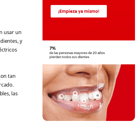
¡Empieza ya mismo!
en usar un
dientes, y
éctricos
son tan
rcado.
les, las