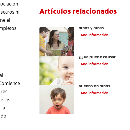
sociación
Artículos relacionados
sotros ni
ne el
Cenas saludables para
ompletos
niños y niñas
Más información
Niños aún sin dientes:
¿Qué puede causar
retrasos en la
Más información
dentición?
al
9 causas del mal
. Comience
aliento en niños
ores.
Más información
de los
 la
odo