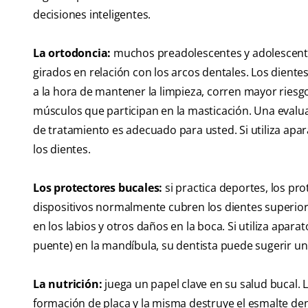
decisiones inteligentes.
La ortodoncia:
muchos preadolescentes y adolescente
girados en relación con los arcos dentales. Los dien
a la hora de mantener la limpieza, corren mayor riesg
músculos que participan en la masticación. Una evalua
de tratamiento es adecuado para usted. Si utiliza apar
los dientes.
Los protectores bucales:
si practica deportes, los pr
dispositivos normalmente cubren los dientes superiores
en los labios y otros daños en la boca. Si utiliza apar
puente) en la mandíbula, su dentista puede sugerir un
La nutrición:
juega un papel clave en su salud bucal.
formación de placa y la misma destruye el esmalte dent