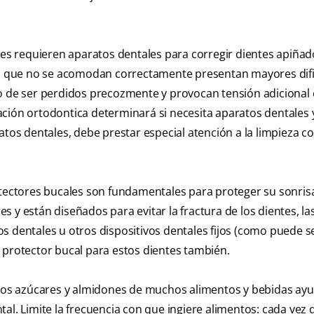
s requieren aparatos dentales para corregir dientes apiñad
tes que no se acomodan correctamente presentan mayores dif
o de ser perdidos precozmente y provocan tensión adicional 
ción ortodontica determinará si necesita aparatos dentales 
atos dentales, debe prestar especial atención a la limpieza c
otectores bucales son fundamentales para proteger su sonrisa
 y están diseñados para evitar la fractura de los dientes, la
atos dentales u otros dispositivos dentales fijos (como puede s
 protector bucal para estos dientes también.
 Los azúcares y almidones de muchos alimentos y bebidas ayu
al. Limite la frecuencia con que ingiere alimentos: cada vez 