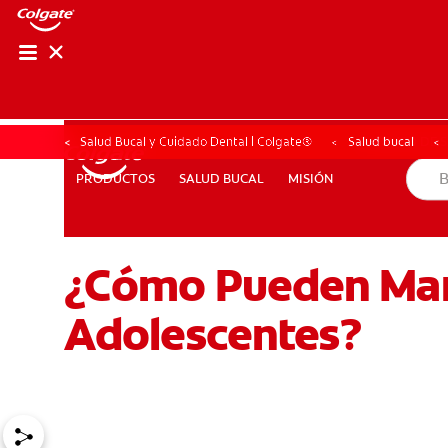
CHEQUEO DE SAL
CHEQUEO DE 
Salud Bucal y Cuidado Dental | Colgate®
Salud bucal
SALUD BUCAL
MISIÓN
PRODUCTOS
PRODUCTOS
SALUD BUCAL
MISIÓN
¿Cómo Pueden Mant
PARA PROFESIONALES
CUPONES
EC (ES)
SUSCRÍB
Adolescentes?