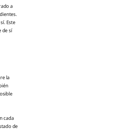
rado a
dientes.
sí. Este
 de sí
re la
bién
osible
en cada
estado de