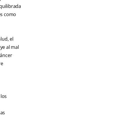
quilibrada
les como
ud, el
ye al mal
cáncer
re
 los
las