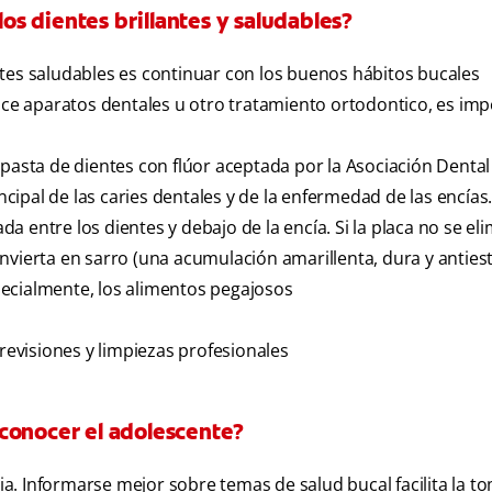
s dientes brillantes y saludables?
tes saludables es continuar con los buenos hábitos bucales
lice aparatos dentales u otro tratamiento ortodontico, es imp
 pasta de dientes con flúor aceptada por la Asociación Denta
incipal de las caries dentales y de la enfermedad de las encías
ada entre los dientes y debajo de la encía. Si la placa no se el
nvierta en sarro (una acumulación amarillenta, dura y antiest
ecialmente, los alimentos pegajosos
 revisiones y limpiezas profesionales
conocer el adolescente?
. Informarse mejor sobre temas de salud bucal facilita la t