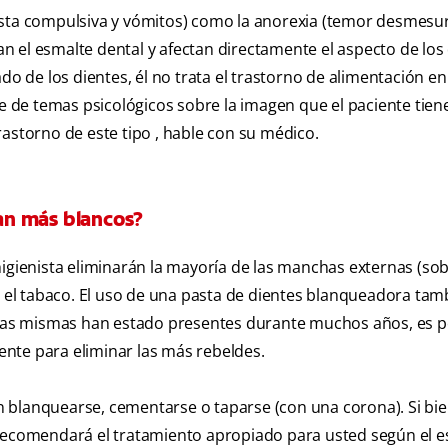
gesta compulsiva y vómitos) como la anorexia (temor desmesu
 el esmalte dental y afectan directamente el aspecto de los 
do de los dientes, él no trata el trastorno de alimentación en 
je de temas psicológicos sobre la imagen que el paciente tiene
rastorno de este tipo , hable con su médico.
an más blancos?
igienista eliminarán la mayoría de las manchas externas (sob
 y el tabaco. El uso de una pasta de dientes blanqueadora tam
i las mismas han estado presentes durante muchos años, es p
nte para eliminar las más rebeldes.
 blanquearse, cementarse o taparse (con una corona). Si bi
 recomendará el tratamiento apropiado para usted según el 