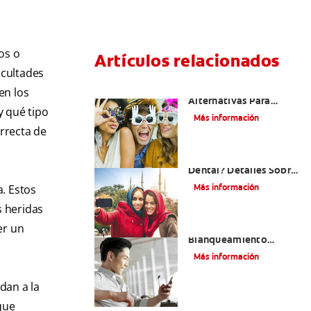
os o
Artículos relacionados
icultades
¿Existen Otras
en los
Alternativas Para
y qué tipo
Mejorar Mi Sonrisa?
Más información
orrecta de
¿Qué Es El Adhesivo
Dental? Detalles Sobre
Los Métodos Y Los
Más información
. Estos
Procedimientos Del
Adhesivo Dental
s heridas
Mejorando Mi Sonrisa.
er un
Blanqueamiento
Dental Y Carillas
Más información
dan a la
que