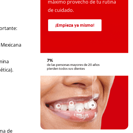
máximo provecho de tu rutina
de cuidado.
¡Empieza ya mismo!
ortante:
l Mexicana
.
imina
ética).
oma de