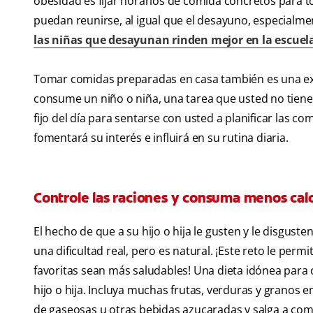
obesidad es fijar horarios de comida concretos para t
puedan reunirse, al igual que el desayuno, especialm
las niñas que desayunan rinden mejor en la escuel
Tomar comidas preparadas en casa también es una exc
consume un niño o niña, una tarea que usted no tiene p
fijo del día para sentarse con usted a planificar las c
fomentará su interés e influirá en su rutina diaria.
Controle las raciones y consuma menos cal
El hecho de que a su hijo o hija le gusten y le disgu
una dificultad real, pero es natural. ¡Este reto le per
favoritas sean más saludables! Una dieta idónea para 
hijo o hija. Incluya muchas frutas, verduras y granos 
de gaseosas u otras bebidas azucaradas y salga a com