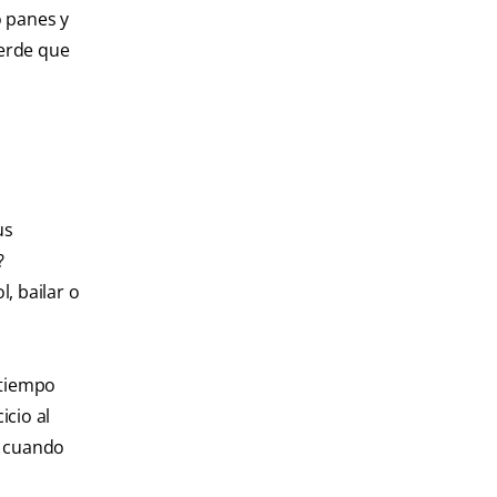
o panes y
uerde que
us
?
, bailar o
 tiempo
icio al
l cuando