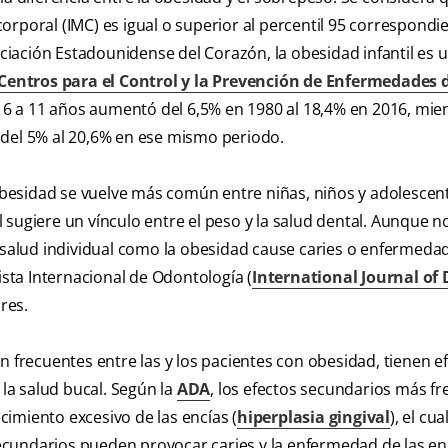
rporal (IMC) es igual o superior al percentil 95 correspondi
iación Estadounidense del Corazón, la obesidad infantil es 
Centros para el Control y la Prevención de Enfermedades d
 6 a 11 años aumentó del 6,5% en 1980 al 18,4% en 2016, mie
 del 5% al 20,6% en ese mismo periodo.
besidad se vuelve más común entre niñas, niños y adolescen
 sugiere un vínculo entre el peso y la salud dental. Aunque n
alud individual como la obesidad cause caries o enfermeda
ista Internacional de Odontología (
International Journal of 
res.
n frecuentes entre las y los pacientes con obesidad, tienen e
a salud bucal. Según la
ADA
, los efectos secundarios más f
imiento excesivo de las encías (
hiperplasia gingival
), el cua
cundarios pueden provocar caries y la enfermedad de las en