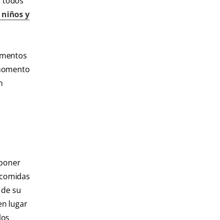
e todos
 niños y
limentos
n momento
n
uponer
s comidas
 de su
en lugar
los