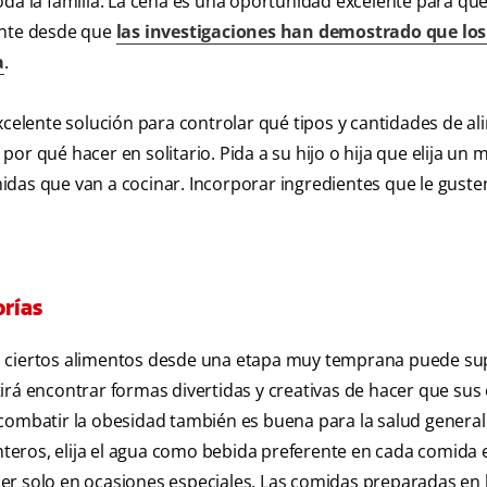
oda la familia. La cena es una oportunidad excelente para qu
ente desde que
las investigaciones han demostrado que los
a
.
elente solución para controlar qué tipos y cantidades de a
or qué hacer en solitario. Pida a su hijo o hija que elija u
omidas que van a cocinar. Incorporar ingredientes que le guste
orías
sten ciertos alimentos desde una etapa muy temprana puede s
mitirá encontrar formas divertidas y creativas de hacer que su
combatir la obesidad también es buena para la salud general
enteros, elija el agua como bebida preferente en cada comida 
er solo en ocasiones especiales. Las comidas preparadas en 