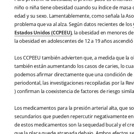
niño o niña tiene obesidad cuando su índice de masa co
edad y su sexo. Lamentablemente, como señala la Asoc
problema que va al alza. Según datos recientes de los
Estados Unidos (CCPEEU)
, la obesidad en menores de
la obesidad en adolescentes de 12 a 19 años ascendió
Los CCPEEU también advierten que, a medida que la o
también están aumentando los casos de caries, lo cual
podemos afirmar directamente que una condición de s
periodontal, las investigaciones recopiladas por la Rev
) confirman la coexistencia de factores de riesgo simila
Los medicamentos para la presión arterial alta, que so
secundarios que pueden repercutir negativamente en l
de estos medicamentos son la sequedad bucal y el crec
que la placa quede atrapada debajo. Ambos efectos se