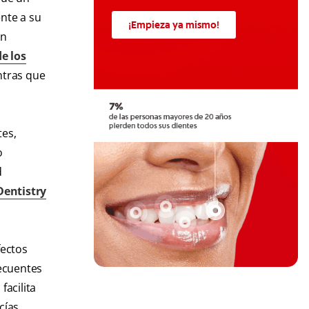
ente a su
¡Empieza ya mismo!
un
e los
ntras que
tes,
o
d
Dentistry
fectos
recuentes
l facilita
cías.