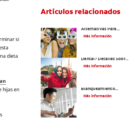
Artículos relacionados
¿Existen Otras
Alternativas Para
Mejorar Mi Sonrisa?
Más información
rminar si
esta
¿Qué Es El Adhesivo
una dieta
Dental? Detalles Sobre
Los Métodos Y Los
Más información
Procedimientos Del
Adhesivo Dental
can
Mejorando Mi Sonrisa.
Blanqueamiento
 hijas en
Dental Y Carillas
Más información
s