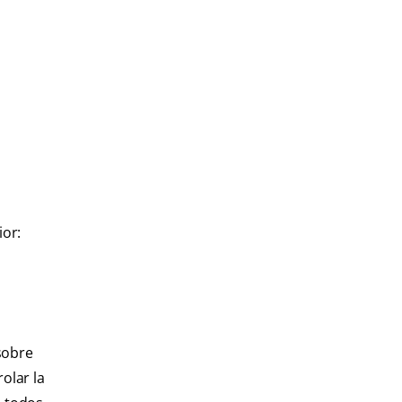
ior:
sobre
rolar la