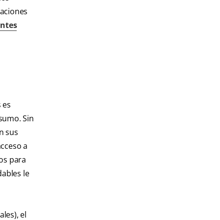
raciones
entes
 es
nsumo. Sin
n sus
acceso a
tos para
dables le
les), el