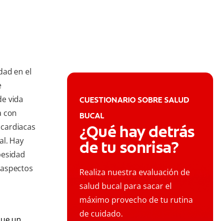
dad en el
e
de vida
CUESTIONARIO SOBRE SALUD
a con
BUCAL
 cardiacas
¿Qué hay detrás
al. Hay
de tu sonrisa?
besidad
 aspectos
Realiza nuestra evaluación de
salud bucal para sacar el
máximo provecho de tu rutina
de cuidado.
que un