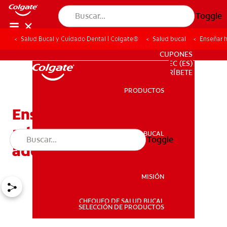
Toggle
Salud Bucal y Cuidado Dental | Colgate®
Salud bucal
Enseñar h
PARA PROFESIONALES
CUPONES
EC (ES)
SUSCRÍBETE
PRODUCTOS
PRODUCTOS
Enseñar higiene bucal
adecuada a los
SALUD BUCAL
Toggle
SALUD BUCAL
adolescentes
MISIÓN
CHEQUEO DE SALUD BUCAL
MISIÓN
SELECCIÓN DE PRODUCTOS