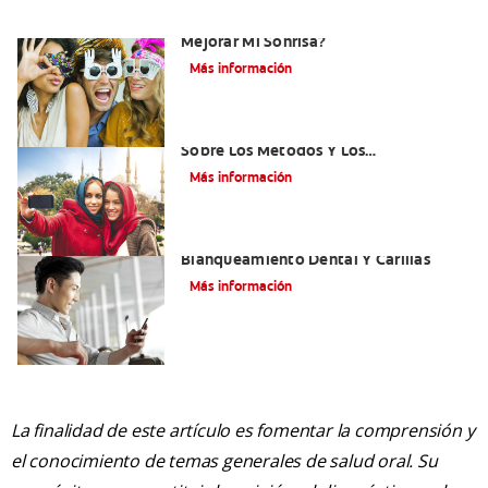
¿Existen Otras Alternativas Para
Mejorar Mi Sonrisa?
Más información
¿Qué Es El Adhesivo Dental? Detalles
Sobre Los Métodos Y Los
Procedimientos Del Adhesivo Dental
Más información
Mejorando Mi Sonrisa.
Blanqueamiento Dental Y Carillas
Más información
La finalidad de este artículo es fomentar la comprensión y
el conocimiento de temas generales de salud oral. Su