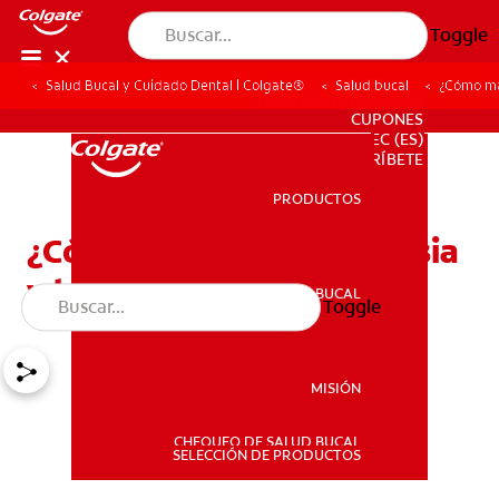
Toggle
Salud Bucal y Cuidado Dental | Colgate®
Salud bucal
¿Cómo man
PARA PROFESIONALES
CUPONES
EC (ES)
SUSCRÍBETE
PRODUCTOS
PRODUCTOS
¿Cómo manejar la epilepsia
y la salud bucal?
SALUD BUCAL
Toggle
SALUD BUCAL
MISIÓN
CHEQUEO DE SALUD BUCAL
MISIÓN
SELECCIÓN DE PRODUCTOS