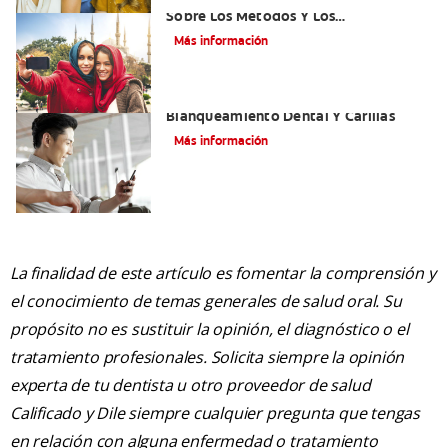
Sobre Los Métodos Y Los
Procedimientos Del Adhesivo Dental
Más información
Mejorando Mi Sonrisa.
Blanqueamiento Dental Y Carillas
Más información
La finalidad de este artículo es fomentar la comprensión y
el conocimiento de temas generales de salud oral. Su
propósito no es sustituir la opinión, el diagnóstico o el
tratamiento profesionales. Solicita siempre la opinión
experta de tu dentista u otro proveedor de salud
Calificado y Dile siempre cualquier pregunta que tengas
en relación con alguna enfermedad o tratamiento