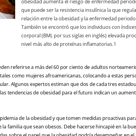
obesidad aumenta el riesgo de enfermedad periodo
que puede ser la resistencia insulínica la que regula
relación entre la obesidad y la enfermedad periodo
También se encontró que los individuos con índice
corporal (BMI, por sus siglas en inglés) elevada pr
nivel más alto de proteínas inflamatorias.
1
eden referirse a más del 60 por ciento de adultos norteameri
, tales como mujeres afroamericanas, colocando a estas pers
ular. Algunos expertos estiman que dos de cada tres estado
las tendencias de obesidad para el futuro indican un aument
idemia de la obesidad y que tomen medidas proactivas para
 la familia que sean obesos. Debe hacerse hincapié en la bu
ruidas sobre el papel que la obesidad podría desempeñar en el