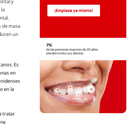
ntal y
 la
¡Empieza ya mismo!
ntal.
s de masa
oducen un
canos. Es
onas en
unidenses
o en la
 tratar
ena