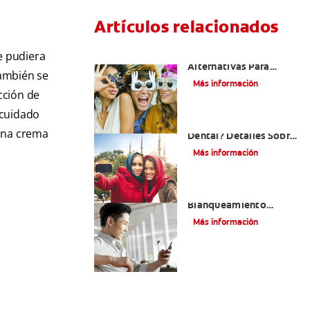
Artículos relacionados
¿Existen Otras
e pudiera
Alternativas Para
También se
Mejorar Mi Sonrisa?
Más información
cción de
 cuidado
¿Qué Es El Adhesivo
 una crema
Dental? Detalles Sobre
Los Métodos Y Los
Más información
Procedimientos Del
Adhesivo Dental
Mejorando Mi Sonrisa.
Blanqueamiento
Dental Y Carillas
Más información