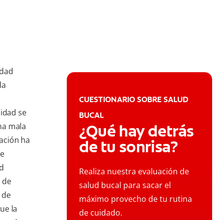
idad
la
CUESTIONARIO SOBRE SALUD
idad se
BUCAL
na mala
¿Qué hay detrás
gación ha
de tu sonrisa?
de
ad
Realiza nuestra evaluación de
 de
salud bucal para sacar el
 de
máximo provecho de tu rutina
ue la
de cuidado.