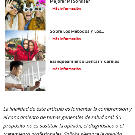
Mejorar Mi Sonrisa?
Más información
¿Qué Es El Adhesivo Dental? Detalles
Sobre Los Métodos Y Los
Procedimientos Del Adhesivo Dental
Más información
Mejorando Mi Sonrisa.
Blanqueamiento Dental Y Carillas
Más información
La finalidad de este artículo es fomentar la comprensión y
el conocimiento de temas generales de salud oral. Su
propósito no es sustituir la opinión, el diagnóstico o el
tratamiento profesionales. Solicita siempre la opinión