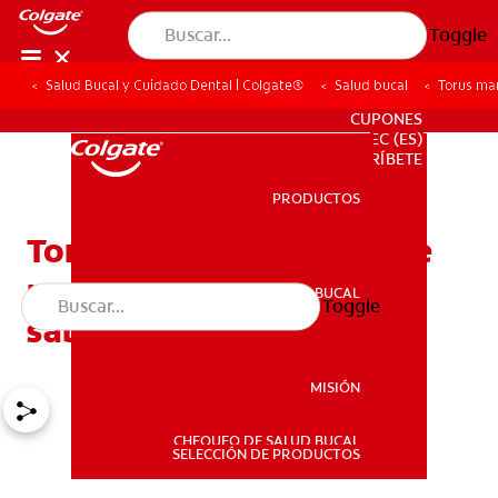
Toggle
Salud Bucal y Cuidado Dental | Colgate®
Salud bucal
Torus ma
PARA PROFESIONALES
CUPONES
EC (ES)
SUSCRÍBETE
PRODUCTOS
PRODUCTOS
Torus mandibular (rodete
mandibular): Qué debe
SALUD BUCAL
Toggle
SALUD BUCAL
saber
MISIÓN
CHEQUEO DE SALUD BUCAL
MISIÓN
SELECCIÓN DE PRODUCTOS