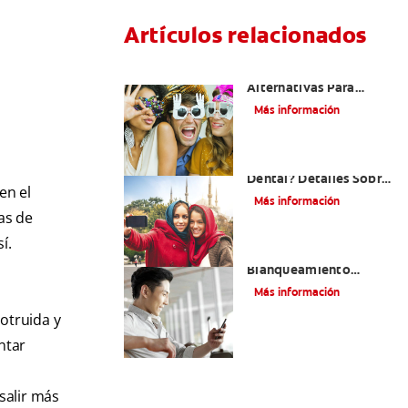
Artículos relacionados
¿Existen Otras
Alternativas Para
Mejorar Mi Sonrisa?
Más información
¿Qué Es El Adhesivo
Dental? Detalles Sobre
en el
Los Métodos Y Los
Más información
Procedimientos Del
as de
Adhesivo Dental
í.
Mejorando Mi Sonrisa.
Blanqueamiento
Dental Y Carillas
Más información
otruida y
ntar
salir más