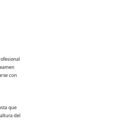
rofesional
 examen
arse con
asta que
altura del