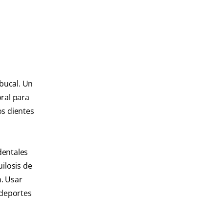
 bucal. Un
ral para
os dientes
dentales
ilosis de
. Usar
 deportes