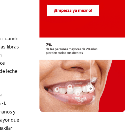
¡Empieza ya mismo!
ta cuando
as fibras
n
los
de leche
as
e la
rmanos y
mayor que
axilar