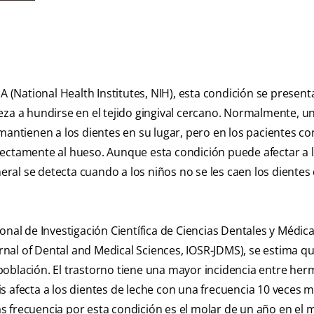
UA (National Health Institutes, NIH), esta condición se presen
eza a hundirse en el tejido gingival cercano. Normalmente, un
tienen a los dientes en su lugar, pero en los pacientes co
directamente al hueso. Aunque esta condición puede afectar a 
al se detecta cuando a los niños no se les caen los dientes 
onal de Investigación Científica de Ciencias Dentales y Médic
urnal of Dental and Medical Sciences, IOSR-JDMS), se estima qu
a población. El trastorno tiene una mayor incidencia entre he
s afecta a los dientes de leche con una frecuencia 10 veces 
ás frecuencia por esta condición es el molar de un año en el m