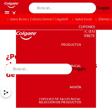
Toggle
Salud Bucal y Cuidado Dental | Colgate®
Salud bucal
Dientes s
PARA PROFESIONALES
CUPONES
EC (ES)
SUSCRÍBETE
PRODUCTOS
PRODUCTOS
¿Por qué mis dientes se
sienten sensibles después
SALUD BUCAL
Toggle
SALUD BUCAL
de una limpieza dental?
MISIÓN
CHEQUEO DE SALUD BUCAL
MISIÓN
SELECCIÓN DE PRODUCTOS