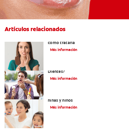
Artículos relacionados
Qué causa la sensibilidad dental y
cómo tratarla
Más información
¿Qué Causa La Sensibilidad En Los
Dientes?
Más información
Qué usar para la sensibilidad dental en
niñas y niños
Más información