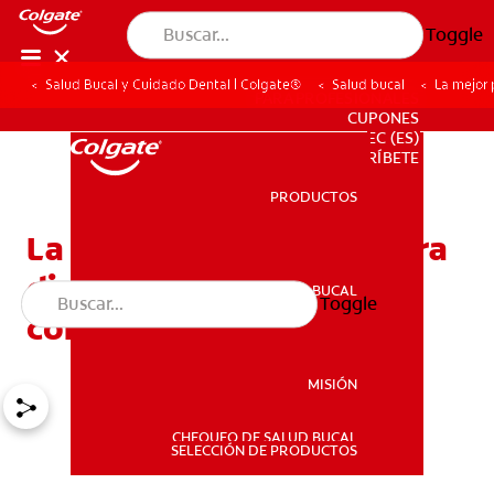
Toggle
Salud Bucal y Cuidado Dental | Colgate®
Salud bucal
La mejor 
PARA PROFESIONALES
CUPONES
EC (ES)
SUSCRÍBETE
PRODUCTOS
PRODUCTOS
La mejor pasta dental para
dientes sensibles: ¿Qué
SALUD BUCAL
Toggle
SALUD BUCAL
contiene?
MISIÓN
CHEQUEO DE SALUD BUCAL
MISIÓN
SELECCIÓN DE PRODUCTOS