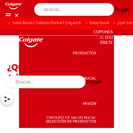
Toggle
Salud Bucal y Cuidado Dental | Colgate®
Salud bucal
¿Qué Son 
PARA PROFESIONALES
CUPONES
EC (ES)
SUSCRÍBETE
PRODUCTOS
PRODUCTOS
¿Qué Son Las Muelas Del
Juicio?
SALUD BUCAL
Toggle
SALUD BUCAL
MISIÓN
CHEQUEO DE SALUD BUCAL
MISIÓN
SELECCIÓN DE PRODUCTOS