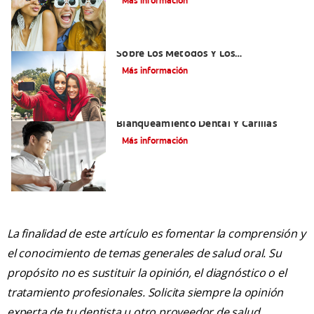
Más información
¿Qué Es El Adhesivo Dental? Detalles
Sobre Los Métodos Y Los
Procedimientos Del Adhesivo Dental
Más información
Mejorando Mi Sonrisa.
Blanqueamiento Dental Y Carillas
Más información
La finalidad de este artículo es fomentar la comprensión y
el conocimiento de temas generales de salud oral. Su
propósito no es sustituir la opinión, el diagnóstico o el
tratamiento profesionales. Solicita siempre la opinión
experta de tu dentista u otro proveedor de salud