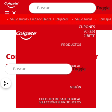
Toggle
Salud Bucal y Cuidado Dental | Colgate®
Salud bucal
Consejos 
PARA PROFESIONALES
CUPONES
EC (ES)
SUSCRÍBETE
PRODUCTOS
PRODUCTOS
Consejos para desinfectar
un cepillo de dientes
SALUD BUCAL
Toggle
SALUD BUCAL
MISIÓN
CHEQUEO DE SALUD BUCAL
MISIÓN
SELECCIÓN DE PRODUCTOS