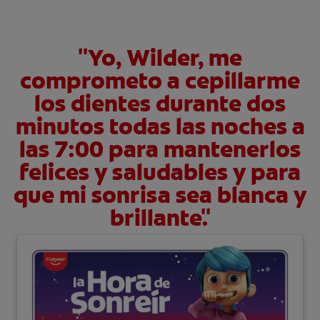
"Yo, Wilder, me
comprometo a cepillarme
los dientes durante dos
minutos todas las noches a
las 7:00 para mantenerlos
felices y saludables y para
que mi sonrisa sea blanca y
brillante."