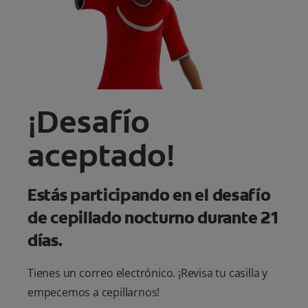
CHEQUEO DE SALUD BUCAL
SELECCIÓN DE PRODUCTOS
PARA PROFESIONALES
¡Desafío
CUPONES
aceptado!
EC (ES)
SUSCRÍBETE
Estás participando en el desafío
de cepillado nocturno durante 21
días.
Tienes un correo electrónico. ¡Revisa tu casilla y
empecemos a cepillarnos!