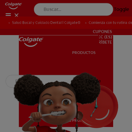
Toggle
Salud Bucal y Cuidado Dental | Colgate®
Comienza con tu rutina de
PARA PROFESIONALES
CUPONES
EC (ES)
SUSCRÍBETE
PRODUCTOS
PRODUCTOS
SALUD BUCAL
Toggle
SALUD BUCAL
MISIÓN
CHEQUEO DE SALUD BUCAL
MISIÓN
SELECCIÓN DE PRODUCTOS