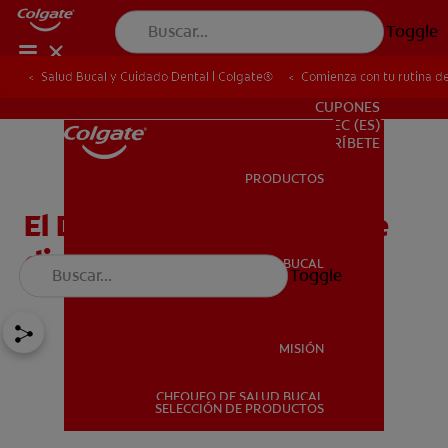
Toggle
Salud Bucal y Cuidado Dental | Colgate®
Comienza con tu rutina de
PARA PROFESIONALES
CUPONES
EC (ES)
SUSCRÍBETE
PRODUCTOS
PRODUCTOS
El Desafío de cepillado de
dientes de 21 días
SALUD BUCAL
Toggle
SALUD BUCAL
MISIÓN
CHEQUEO DE SALUD BUCAL
MISIÓN
SELECCIÓN DE PRODUCTOS