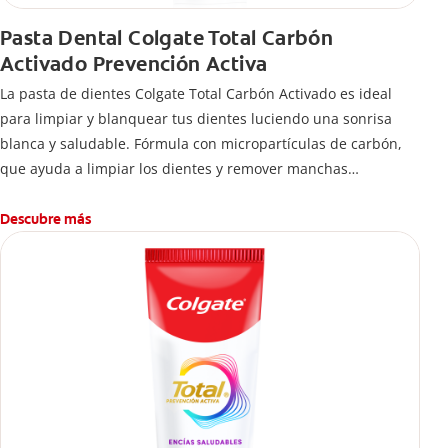
Pasta Dental Colgate Total Carbón
Activado Prevención Activa
La pasta de dientes Colgate Total Carbón Activado es ideal
para limpiar y blanquear tus dientes luciendo una sonrisa
blanca y saludable. Fórmula con micropartículas de carbón,
que ayuda a limpiar los dientes y remover manchas
superficiales.
¿Qué hace el carbón activado en una pasta dental y por qué
Descubre más
se usa para ayudar a remover manchas superficiales?
También encontrarás cómo incluirla en tu rutina, en casa o de
viaje, con tips de cepillado para una sonrisa sana.