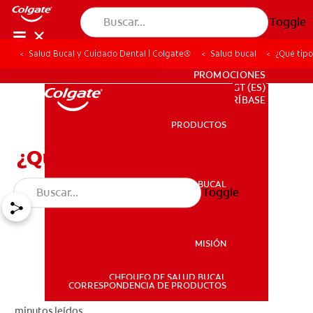
Toggle
Salud Bucal y Cuidado Dental | Colgate®
Salud bucal
¿Qué tipo
PARA PROFESIONALES
PROMOCIONES
GT (ES)
SUSCRÍBASE
PRODUCTOS
PRODUCTOS
¿Qué tipos de caries hay?
SALUD BUCAL
Toggle
SALUD BUCAL
MISIÓN
CHEQUEO DE SALUD BUCAL
MISIÓN
CORRESPONDENCIA DE PRODUCTOS
minutos leídos