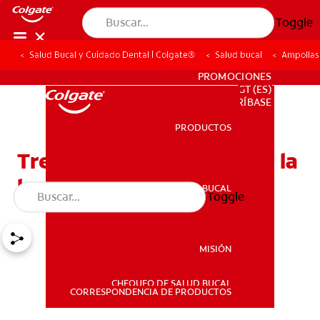
Toggle
Salud Bucal y Cuidado Dental | Colgate®
Salud bucal
Ampollas 
PARA PROFESIONALES
PROMOCIONES
GT (ES)
SUSCRÍBASE
PRODUCTOS
PRODUCTOS
Tres tipos de ampollas en la
lengua y cómo tratarlas
SALUD BUCAL
Toggle
SALUD BUCAL
MISIÓN
CHEQUEO DE SALUD BUCAL
MISIÓN
CORRESPONDENCIA DE PRODUCTOS