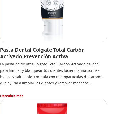
Pasta Dental Colgate Total Carbón
Activado Prevención Activa
La pasta de dientes Colgate Total Carbón Activado es ideal
para limpiar y blanquear tus dientes luciendo una sonrisa
blanca y saludable. Fórmula con micropartículas de carbón,
que ayuda a limpiar los dientes y remover manchas
superficiales.
¿Qué hace el carbón activado en una pasta dental y por qué
Descubre más
se usa para ayudar a remover manchas superficiales?
También encontrarás cómo incluirla en tu rutina, en casa o de