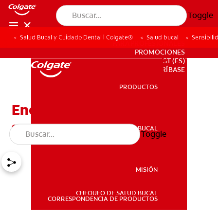
Toggle
Salud Bucal y Cuidado Dental | Colgate®
Salud bucal
Sensibili
PARA PROFESIONALES
PROMOCIONES
GT (ES)
SUSCRÍBASE
PRODUCTOS
PRODUCTOS
Encuentre alivio a la
sensibilidad dental
SALUD BUCAL
Toggle
SALUD BUCAL
MISIÓN
CHEQUEO DE SALUD BUCAL
MISIÓN
CORRESPONDENCIA DE PRODUCTOS