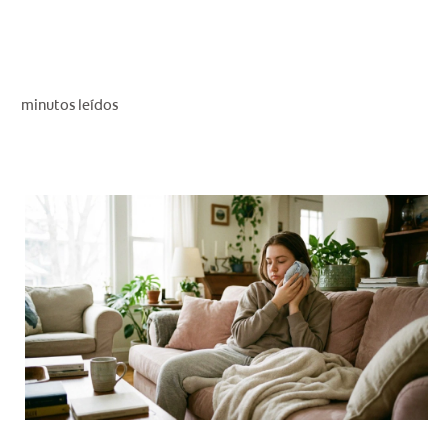
CHEQUEO DE SALUD BUCAL
CORRESPONDENCIA DE PRODUCTOS
minutos leídos
PARA PROFESIONALES
PROMOCIONES
GT (ES)
SUSCRÍBASE