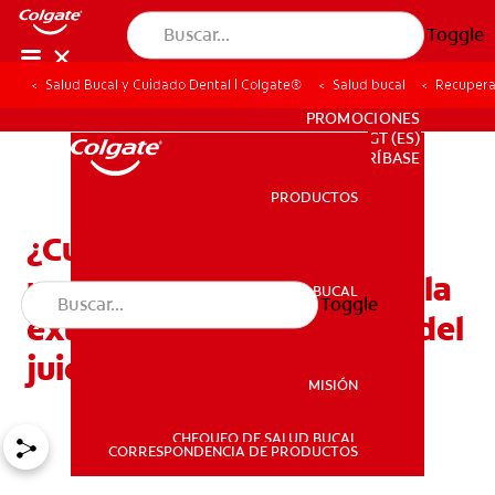
Toggle
Salud Bucal y Cuidado Dental | Colgate®
Salud bucal
Recuperac
PARA PROFESIONALES
PROMOCIONES
GT (ES)
SUSCRÍBASE
PRODUCTOS
PRODUCTOS
¿Cuánto dura la
recuperación después de la
SALUD BUCAL
Toggle
SALUD BUCAL
extracción de una muela del
juicio?
MISIÓN
CHEQUEO DE SALUD BUCAL
MISIÓN
CORRESPONDENCIA DE PRODUCTOS