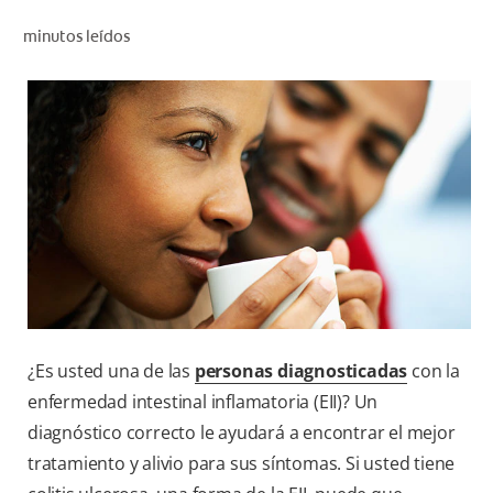
CHEQUEO DE SALUD BUCAL
minutos leídos
CORRESPONDENCIA DE PRODUCTOS
PROMOCIONES
HN (ES)
SUSCRÍBASE
¿Es usted una de las
personas diagnosticadas
con la
enfermedad intestinal inflamatoria (EII)? Un
diagnóstico correcto le ayudará a encontrar el mejor
tratamiento y alivio para sus síntomas. Si usted tiene