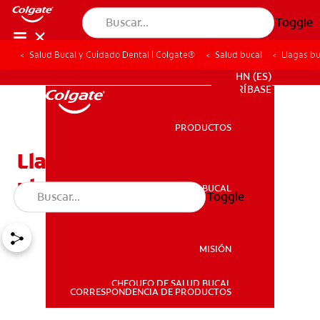
Toggle
Salud Bucal y Cuidado Dental | Colgate®
Salud bucal
Llagas bu
PROMOCIONES
HN (ES)
SUSCRÍBASE
PRODUCTOS
PRODUCTOS
Llagas bucales por colitis
ulcerosa
SALUD BUCAL
Toggle
SALUD BUCAL
MISIÓN
CHEQUEO DE SALUD BUCAL
MISIÓN
CORRESPONDENCIA DE PRODUCTOS