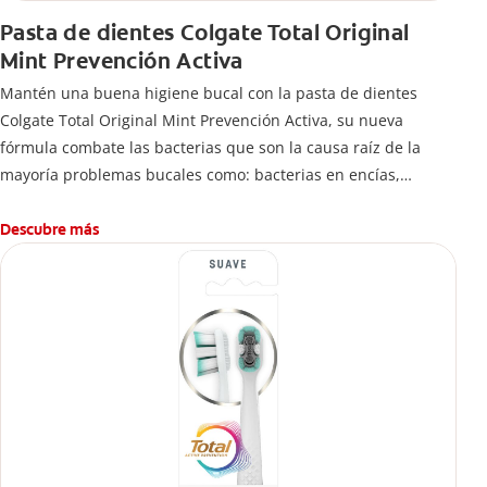
Pasta de dientes Colgate Total Original
Mint Prevención Activa
Mantén una buena higiene bucal con la pasta de dientes
Colgate Total Original Mint Prevención Activa, su nueva
fórmula combate las bacterias que son la causa raíz de la
mayoría problemas bucales como: bacterias en encías,
erosión de esmalte, placa dental, sarro dental, mal aliento y
caries.
Descubre más