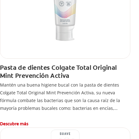
Pasta de dientes Colgate Total Original
Mint Prevención Activa
Mantén una buena higiene bucal con la pasta de dientes
Colgate Total Original Mint Prevención Activa, su nueva
fórmula combate las bacterias que son la causa raíz de la
mayoría problemas bucales como: bacterias en encías,
erosión de esmalte, placa dental, sarro dental, mal aliento y
caries.
Descubre más