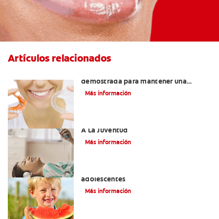
Artículos relacionados
Retenedores Hawley: Una forma
demostrada para mantener una
sonrisa derecha
Más información
Novel Producto Del Tabaco Apela Por
A La Juventud
Más información
Prevención de la obesidad en niños y
adolescentes
Más información