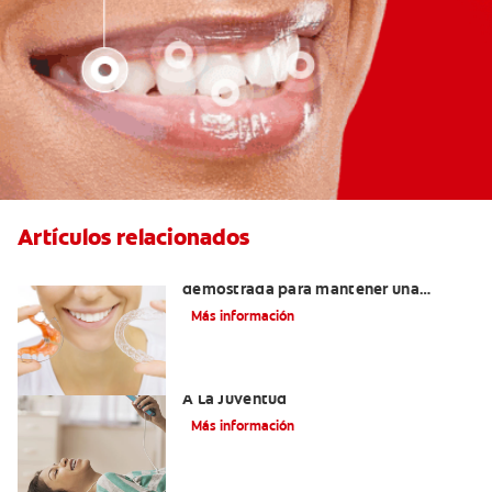
Artículos relacionados
Retenedores Hawley: Una forma
demostrada para mantener una
sonrisa derecha
Más información
Novel Producto Del Tabaco Apela Por
A La Juventud
Más información
Prevención de la obesidad en niños y