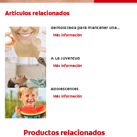
Artículos relacionados
Retenedores Hawley: Una forma
demostrada para mantener una
sonrisa derecha
Más información
Novel Producto Del Tabaco Apela Por
A La Juventud
Más información
Prevención de la obesidad en niños y
adolescentes
Más información
Productos relacionados