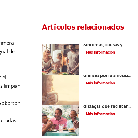
Artículos relacionados
Lengua saburral:
rimera
Síntomas, causas y
tratamiento
gual de
Más información
Aliviar el dolor de los
dientes por la sinusitis |
 el
Colgate
®
Más información
es limpian
Tratamientos para la
e abarcan
disfagia que facilitarán
la deglución
Más información
 a todas