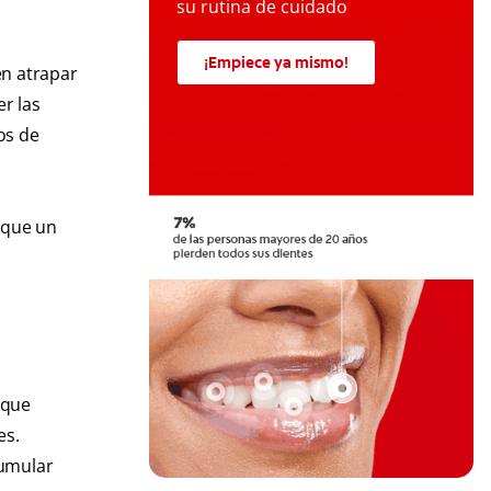
su rutina de cuidado
¡Empiece ya mismo!
en atrapar
r las
os de
sque un
 que
es.
cumular