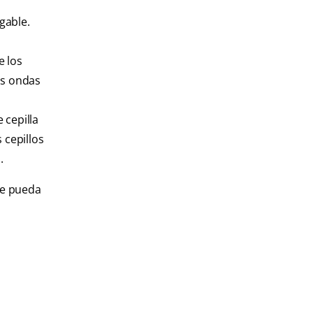
gable.
e los
las ondas
 cepilla
 cepillos
.
ue pueda