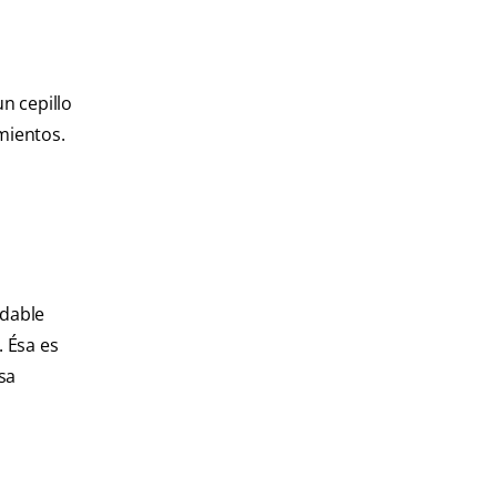
n cepillo
mientos.
ndable
 Ésa es
sa