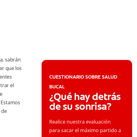
ia, sabrán
ar que los
ientes
CUESTIONARIO SOBRE SALUD
trar el
BUCAL
¿Qué hay detrás
ue
. Estamos
de su sonrisa?
s de
Realice nuestra evaluación
para sacar el máximo partido a