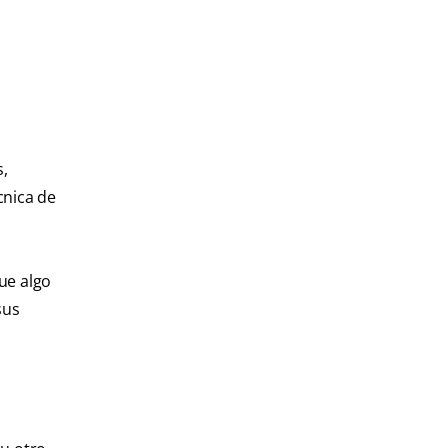
s,
cnica de
ue algo
sus