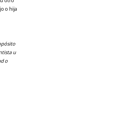
 u otro
o o hija
opósito
ntista u
ad o