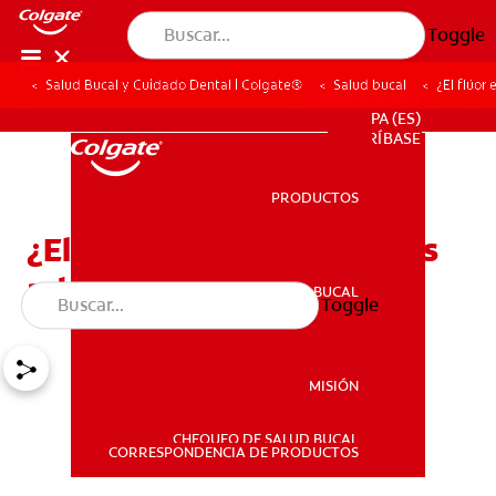
Toggle
Salud Bucal y Cuidado Dental | Colgate®
Salud bucal
¿El flúor
PROMOCIONES
PA (ES)
SUSCRÍBASE
PRODUCTOS
PRODUCTOS
¿El flúor es bueno para los
adultos?
SALUD BUCAL
Toggle
SALUD BUCAL
MISIÓN
CHEQUEO DE SALUD BUCAL
MISIÓN
CORRESPONDENCIA DE PRODUCTOS