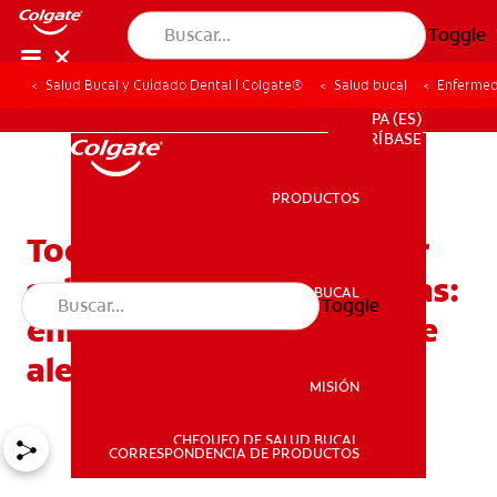
Toggle
Salud Bucal y Cuidado Dental | Colgate®
Salud bucal
Enfermed
PROMOCIONES
PA (ES)
SUSCRÍBASE
PRODUCTOS
PRODUCTOS
Todo lo que precisa saber
sobre la salud de las encías:
SALUD BUCAL
Toggle
SALUD BUCAL
enfermedades, señales de
alerta y cuidados
MISIÓN
CHEQUEO DE SALUD BUCAL
MISIÓN
CORRESPONDENCIA DE PRODUCTOS