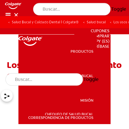
Toggle
Salud Bucal y Cuidado Dental | Colgate®
Salud bucal
Los usos 
PARA PROFESIONALES
CUPONES
DONDE COMPRAR
PY (ES)
SUSCRÍBASE
PRODUCTOS
PRODUCTOS
Los usos del flúor: Elemento
que fortalece los dientes
SALUD BUCAL
Toggle
SALUD BUCAL
MISIÓN
CHEQUEO DE SALUD BUCAL
MISIÓN
CORRESPONDENCIA DE PRODUCTOS