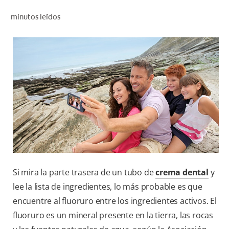
CHEQUEO DE SALUD BUCAL
minutos leídos
CORRESPONDENCIA DE PRODUCTOS
PARA PROFESIONALES
CUPONES
DONDE COMPRAR
PY (ES)
SUSCRÍBASE
Si mira la parte trasera de un tubo de
crema dental
y
lee la lista de ingredientes, lo más probable es que
encuentre al fluoruro entre los ingredientes activos. El
fluoruro es un mineral presente en la tierra, las rocas