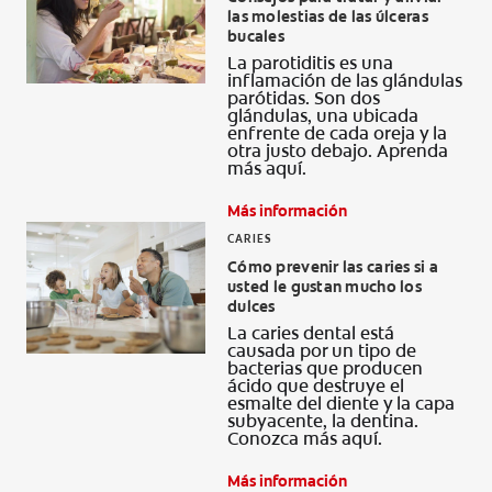
las molestias de las úlceras
CHEQUEO DE SALUD BUCAL
bucales
CORRESPONDENCIA DE PRODUCTOS
La parotiditis es una
inflamación de las glándulas
parótidas. Son dos
glándulas, una ubicada
enfrente de cada oreja y la
otra justo debajo. Aprenda
PARA PROFESIONALES
más aquí.
CUPONES
Más información
CARIES
DONDE COMPRAR
Cómo prevenir las caries si a
usted le gustan mucho los
PY (ES)
dulces
La caries dental está
SUSCRÍBASE
causada por un tipo de
bacterias que producen
ácido que destruye el
esmalte del diente y la capa
subyacente, la dentina.
Conozca más aquí.
Más información